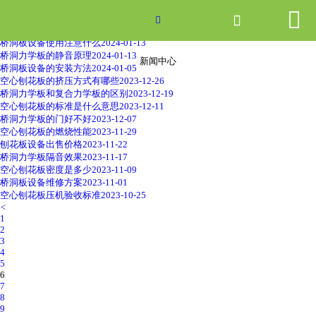


网站首页
桥洞力学板的生产工艺
2024-01-28


空心刨花板有哪些特点
2024-01-22
桥洞板设备使用注意什么
2024-01-13
产品中心
桥洞力学板的静音原理
2024-01-13
新闻中心
桥洞板设备的安装方法
2024-01-05
空心刨花板的挤压方式有哪些
2023-12-26
新闻中心
桥洞力学板和复合力学板的区别
2023-12-19
空心刨花板的标准是什么意思
2023-12-11
桥洞力学板的门好不好
2023-12-07
关于爱游戏ayx体育
空心刨花板的燃烧性能
2023-11-29
刨花板设备出售价格
2023-11-22
桥洞力学板隔音效果
2023-11-17
走进爱游戏ayx体育
空心刨花板密度是多少
2023-11-09
桥洞板设备维修方案
2023-11-01
空心刨花板压机验收标准
2023-10-25
联系我们
<
1
2
3
4
5
6
7
8
9