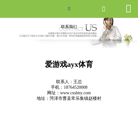


网站首页


产品中心
联系我们
新闻中心
关于爱游戏ayx体育
爱游戏ayx体育
走进爱游戏ayx体育
联系人：王总
联系我们
手机：18764520008
网址：www.cxslmy.com
地址：菏泽市曹县常乐集镇赵楼村