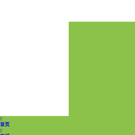

首页
