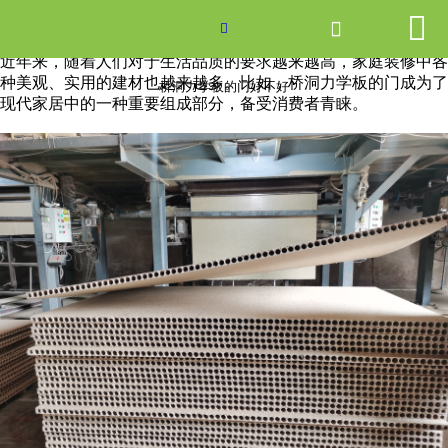


网站首页

桥洞力学板的门好不好

近年来，随着人们对于生活品质的要求越来越高，家庭装修中各
产品中心
种美观、实用的建材也越来越多。比如，桥洞力学板的门成为了
桥洞力学板的门好不好
现代家居中的一种重要组成部分，备受消费者青睐。
新闻中心
关于爱游戏ayx体育
走进爱游戏ayx体育
联系我们