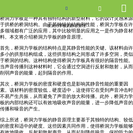


网站首页

桥洞力学板的静音原理

桥洞力学板是一种具有独特结构的新型材料，它的设计灵感来源
产品中心
于拱桥的桥洞结构。由于其独特的结构和性能，桥洞力学板在许
桥洞力学板的静音原理
多领域都有广泛的应用，其中比较明显的应用之一是作为静音材
料。本文将介绍桥洞力学板的静音原理。
新闻中心
首先，桥洞力学板的结构特点是其静音性能的关键。该材料由许
关于爱游戏ayx体育
多小的拱形结构组成，这些拱形结构之间形成了许多空洞，类似
于桥洞的结构。这种结构使得桥洞力学板具有很好的隔音性能。
当声音传播到这种材料时，它会通过空洞进行反射和散射，从而
走进爱游戏ayx体育
削弱声音的能量，起到隔音的作用。
联系我们
其次，桥洞力学板的密度和硬度也是影响其静音性能的重要因
素。该材料的密度较低，硬度适中，这使得它在受到声音冲击时
不易产生共振，从而避免了声音的放大和传播。此外，桥洞力学
板的内部结构还可以有效地吸收声音的能量，进一步降低声音的
传播和噪音的产生。
综上所述，桥洞力学板的静音原理主要基于其独特的结构、较低
的密度和适中的硬度。这些因素共同作用，使得桥洞力学板能够
有效地吸收、反射和散射声音，从而起到降低噪音、保护听力的