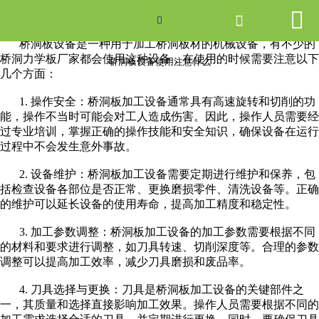


网站首页

桥洞板设备使用注意什么

桥洞板设备是一种用于加工桥洞板材的机械设备，有不少的
产品中心
桥洞力学板厂家都会使用这种设备，在使用的时候需要注意以下
桥洞板设备使用注意什么
几个方面：
新闻中心
1.
操作安全：桥洞板加工设备通常具有高速旋转和切削的功
能，操作不当时可能会对工人造成伤害。因此，操作人员需要经
关于爱游戏ayx体育
过专业培训，掌握正确的操作技能和安全知识，确保设备在运行
过程中不会发生意外事故。
走进爱游戏ayx体育
2.
设备维护：桥洞板加工设备需要定期进行维护和保养，包
括检查设备各部位是否正常、更换磨损零件、清洗设备等。正确
联系我们
的维护可以延长设备的使用寿命，提高加工精度和稳定性。
3.
加工参数调整：桥洞板加工设备的加工参数需要根据不同
的材料和要求进行调整，如刀具转速、切削深度等。合理的参数
调整可以提高加工效率，减少刀具磨损和废品率。
4.
刀具选择与更换：刀具是桥洞板加工设备的关键部件之
一，其质量和选择直接影响加工效果。操作人员需要根据不同的