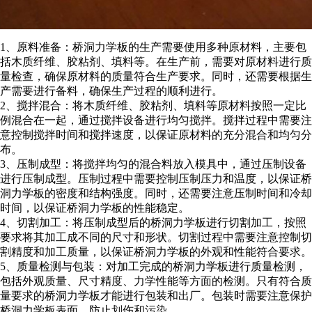
1、原料准备：桥洞力学板的生产需要使用多种原材料，主要包
括木质纤维、胶粘剂、填料等。在生产前，需要对原材料进行质
量检查，确保原材料的质量符合生产要求。同时，还需要根据生
产需要进行备料，确保生产过程的顺利进行。
2、搅拌混合：将木质纤维、胶粘剂、填料等原材料按照一定比
例混合在一起，通过搅拌设备进行均匀搅拌。搅拌过程中需要注
意控制搅拌时间和搅拌速度，以保证原材料的充分混合和均匀分
布。
3、压制成型：将搅拌均匀的混合料放入模具中，通过压制设备
进行压制成型。压制过程中需要控制压制压力和温度，以保证桥
洞力学板的密度和结构强度。同时，还需要注意压制时间和冷却
时间，以保证桥洞力学板的性能稳定。
4、切割加工：将压制成型后的桥洞力学板进行切割加工，按照
要求将其加工成不同的尺寸和形状。切割过程中需要注意控制切
割精度和加工质量，以保证桥洞力学板的外观和性能符合要求。
5、质量检测与包装：对加工完成的桥洞力学板进行质量检测，
包括外观质量、尺寸精度、力学性能等方面的检测。只有符合质
量要求的桥洞力学板才能进行包装和出厂。包装时需要注意保护
桥洞力学板表面，防止划伤和污染。