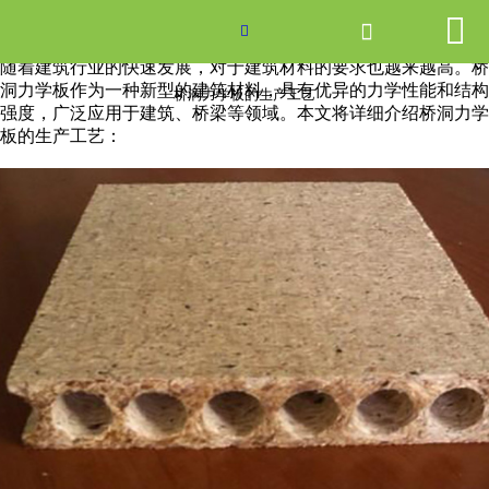


网站首页

桥洞力学板的生产工艺

随着建筑行业的快速发展，对于建筑材料的要求也越来越高。桥
产品中心
洞力学板作为一种新型的建筑材料，具有优异的力学性能和结构
桥洞力学板的生产工艺
强度，广泛应用于建筑、桥梁等领域。本文将详细介绍桥洞力学
板的生产工艺：
新闻中心
关于爱游戏ayx体育
走进爱游戏ayx体育
联系我们