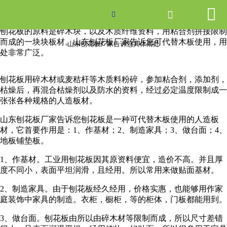


网站首页

山东刨花板厂家告诉您具体用处

刨花板的原料是碎木块，以及木质纤维资料，用粘合剂拼接限制
产品中心
而成的一块块板材。山东刨花板厂家告诉您可代替木板使用，用
山东刨花板厂家告诉您具体用处
处非常广泛。
新闻中心
刨花板用碎木材或麦秸杆等木质料粉碎，参加粘合剂，添加剂，
枯燥后，再混合枯燥剂以及防水的资料，经过必定温度限制成一
关于爱游戏ayx体育
张张各种规格的人造板材。
走进爱游戏ayx体育
山东刨花板厂家告诉您刨花板是一种可代替木板使用的人造板
材，它首要作用是：1、作基材；2、制造家具；3、做台面；4、
地板铺垫板。
联系我们
1、作基材。工业用刨花板因其原资料便宜，造价不高。并且厚
度不同小，表面平坦润滑，且经用。所以常用来做贴面基材。
2、制造家具。由于刨花板经久经用，价格实惠，也能够用作家
庭装饰中家具的制造。衣柜，橱柜，等的柜体，门板都能用到。
3、做台面。刨花板由所以由碎木材等限制而成，所以尺寸差错