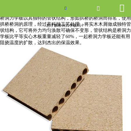


网站首页

您了解桥洞力学板吗？

桥洞力学板以其独特的管状结构，形如拱桥的桥洞而得名，使用
产品中心
拱桥桥洞的原理，经过高科技工艺处理，将实木木屑做成独特管
您了解桥洞力学板吗？
状结构，它可将外力均匀涣散可确保不变形，管状结构是桥洞力
学板比平等实心木板重量减轻了60%，一起桥洞力学板还能有用
新闻中心
阻挠温度的扩散，达到杰出的保温效果。
关于爱游戏ayx体育
走进爱游戏ayx体育
联系我们