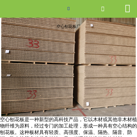


网站首页

空心刨花板厂

产品中心
空心刨花板厂
新闻中心
关于爱游戏ayx体育
走进爱游戏ayx体育
联系我们
空心刨花板是一种新型的高科技产品，它以木材或其他非木材植
物纤维为原料，经过专门的加工处理，形成一种具有空心结构的
刨花板。这种板材具有轻质、高强度、保温、隔热、隔音、防