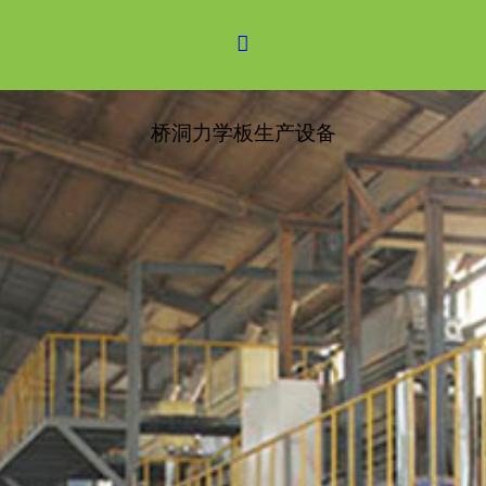

桥洞力学板生产设备