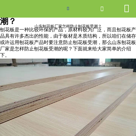


网站首页

山东刨花板厂家怎样防止刨花板受

潮？
产品中心
山东刨花板厂家怎样防止刨花板受潮？
刨花板是一种比较环保的产品，原材料较为广泛，而且刨花板产
品具有许多杰出的性能，由于板材是木质结构，所以咱们在储存
新闻中心
或许运用刨花板产品时要注意防止刨花板受潮，那么山东刨花板
厂家是怎样防止刨花板受潮的呢？下面就来给大家简单的介绍
关于爱游戏ayx体育
下。
走进爱游戏ayx体育
联系我们