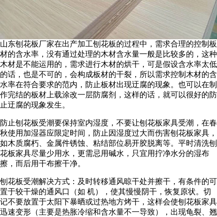
山东刨花板厂家在出产加工刨花板的过程中，需求合理的控制板
材的含水率，没有通过处理的木材含水量一般是比较多的，这种
木材是不能运用的，需求进行木材的烘干，可是假设含水率太低
的话，也是不可的，会构成板材的干裂，所以需求控制木材的含
水率在符合要求的范内，防止板材出现迂腐的现象。也可以在制
作完结的板材上载涂改一层防腐剂，这样的话，就可以很好的防
止迂腐的现象发生。
防止刨花板受潮要保持室内湿度，不要让刨花板家具受潮，在春
秋使用加湿器应限定时间，防止因湿度过大而伤害刨花板家具，
如木质腐朽、金属件锈蚀、粘结部位易开胶脱离等。平时清洗刨
花板家具尽量少用水，更需忌用碱水，只宜用拧净水分的湿布
擦，而后用干布擦干净。
刨花板受潮解决方式：及时转移通风晾干处并擦干，有条件的可
置于较干燥的通风口（如 机），使其慢慢阴干，恢复原状。切
记不要放置于太阳下暴晒或过热地方烤干，这样会使刨花板家具
迅速变形（主要是热胀冷缩和含水量不一导致），出现龟裂、翘