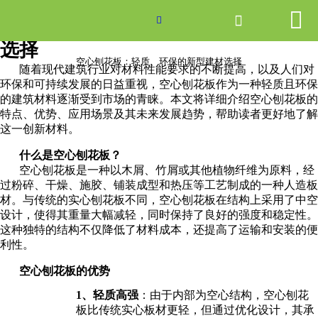


网站首页

空心刨花板：轻质、环保的新型建材

选择
产品中心
空心刨花板：轻质、环保的新型建材选择
随着现代建筑行业对材料性能要求的不断提高，以及人们对
环保和可持续发展的日益重视，空心刨花板作为一种轻质且环保
新闻中心
的建筑材料逐渐受到市场的青睐。本文将详细介绍空心刨花板的
特点、优势、应用场景及其未来发展趋势，帮助读者更好地了解
关于爱游戏ayx体育
这一创新材料。
什么是空心刨花板？
走进爱游戏ayx体育
空心刨花板是一种以木屑、竹屑或其他植物纤维为原料，经
过粉碎、干燥、施胶、铺装成型和热压等工艺制成的一种人造板
联系我们
材。与传统的实心刨花板不同，空心刨花板在结构上采用了中空
设计，使得其重量大幅减轻，同时保持了良好的强度和稳定性。
这种独特的结构不仅降低了材料成本，还提高了运输和安装的便
利性。
空心刨花板的优势
1、轻质高强
：由于内部为空心结构，空心刨花
板比传统实心板材更轻，但通过优化设计，其承