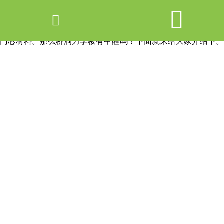


网站首页

产品中心
门芯材料。那么桥洞力学板有甲醛吗？下面就来给大家介绍下。
新闻中心
关于爱游戏ayx体育
走进爱游戏ayx体育
联系我们