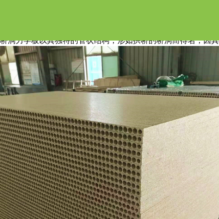
桥洞力学板有甲醛吗
桥洞力学板以其独特的管状结构，形如拱桥的桥洞而得名，因其