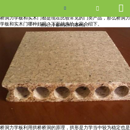


网站首页

桥洞力学板和实木门哪种好？

桥洞力学板和实木门都是现在比较常见的门类产品，那么桥洞力
产品中心
学板和实木门哪种好呢？下面就来给大家介绍下。
桥洞力学板和实木门哪种好？
新闻中心
关于爱游戏ayx体育
走进爱游戏ayx体育
联系我们
桥洞力学板利用拱桥桥洞的原理，拱形是力学当中较为稳定也是