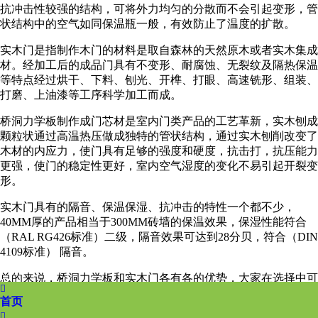
抗冲击性较强的结构，可将外力均匀的分散而不会引起变形，管
状结构中的空气如同保温瓶一般，有效防止了温度的扩散。
实木门是指制作木门的材料是取自森林的天然原木或者实木集成
材。经加工后的成品门具有不变形、耐腐蚀、无裂纹及隔热保温
等特点经过烘干、下料、刨光、开榫、打眼、高速铣形、组装、
打磨、上油漆等工序科学加工而成。
桥洞力学板制作成门芯材是室内门类产品的工艺革新，实木刨成
颗粒状通过高温热压做成独特的管状结构，通过实木刨削改变了
木材的内应力，使门具有足够的强度和硬度，抗击打，抗压能力
更强，使门的稳定性更好，室内空气湿度的变化不易引起开裂变
形。
实木门具有的隔音、保温保湿、抗冲击的特性一个都不少，
40MM厚的产品相当于300MM砖墙的保温效果，保湿性能符合
（RAL RG426标准）二级，隔音效果可达到28分贝，符合（DIN
4109标准） 隔音。
总的来说，桥洞力学板和实木门各有各的优势，大家在选择中可

以根据自己的实际使用需求，或者个人喜好进行选购。
首页
上一篇：
桥洞板设备的制作方法
