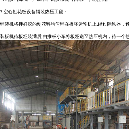
3.空心刨花板设备铺装热压工段：
铺装机将拌好胶的刨花料均匀铺在板坯运输机上,经过除铁器，
装板机待板坯装满后,由推板小车将板坯送至热压机内，待一个