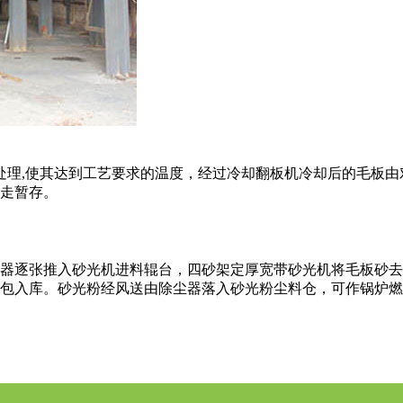
处理,使其达到工艺要求的温度，经过冷却翻板机冷却后的毛板由
走暂存。
器逐张推入砂光机进料辊台，四砂架定厚宽带砂光机将毛板砂去
包入库。砂光粉经风送由除尘器落入砂光粉尘料仓，可作锅炉燃