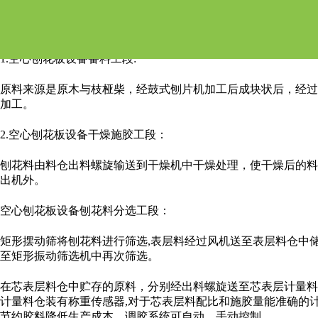
空心刨花板设备施工步骤
1.空心刨花板设备备料工段:
原料来源是原木与枝桠柴，经鼓式刨片机加工后成块状后，经过
加工。
2.空心刨花板设备干燥施胶工段：
刨花料由料仓出料螺旋输送到干燥机中干燥处理，使干燥后的料
出机外。
空心刨花板设备刨花料分选工段：
矩形摆动筛将刨花料进行筛选,表层料经过风机送至表层料仓中
至矩形振动筛选机中再次筛选。
在芯表层料仓中贮存的原料，分别经出料螺旋送至芯表层计量料
计量料仓装有称重传感器,对于芯表层料配比和施胶量能准确的
节约胶料降低生产成本。调胶系统可自动、手动控制。