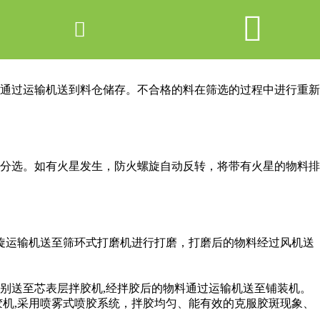


网站首页

产品中心
通过运输机送到料仓储存。不合格的料在筛选的过程中进行重新
新闻中心
关于爱游戏ayx体育
走进爱游戏ayx体育
分选。如有火星发生，防火螺旋自动反转，将带有火星的物料排
联系我们
旋运输机送至筛环式打磨机进行打磨，打磨后的物料经过风机送
别送至芯表层拌胶机,经拌胶后的物料通过运输机送至铺装机。
机,采用喷雾式喷胶系统，拌胶均匀、能有效的克服胶斑现象、