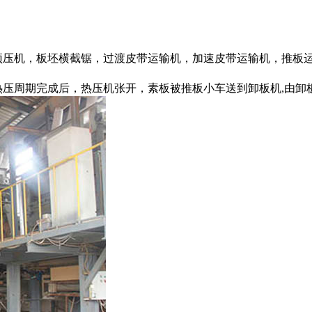
预压机，板坯横截锯，过渡皮带运输机，加速皮带运输机，推板
热压周期完成后，热压机张开，素板被推板小车送到卸板机,由卸