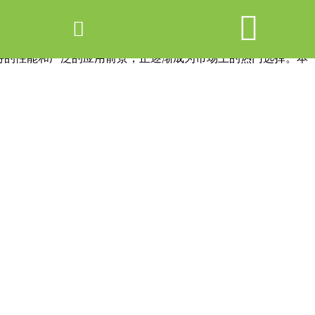


网站首页

产品中心
特的性能和广泛的应用前景，正逐渐成为市场上的热门选择。本
新闻中心
关于爱游戏ayx体育
走进爱游戏ayx体育
联系我们