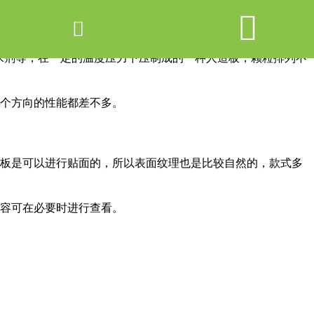


网站首页

产品中心
水剂等，在一定的温度压力下压制成的一种人造板，颗粒排列不
新闻中心
个方向的性能都差不多。
关于爱游戏ayx体育
走进爱游戏ayx体育
花板是可以进行贴面的，所以表面纹理也是比较自然的，款式多
联系我们
容可在必要时进行查看。