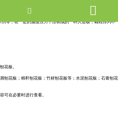


网站首页

产品中心
水剂等，在一定的温度压力下压制成的一种人造板，颗粒排列不
新闻中心
关于爱游戏ayx体育
走进爱游戏ayx体育
刨花板。
联系我们
屑刨花板；棉秆刨花板；竹材刨花板等；水泥刨花板；石膏刨花
容可在必要时进行查看。