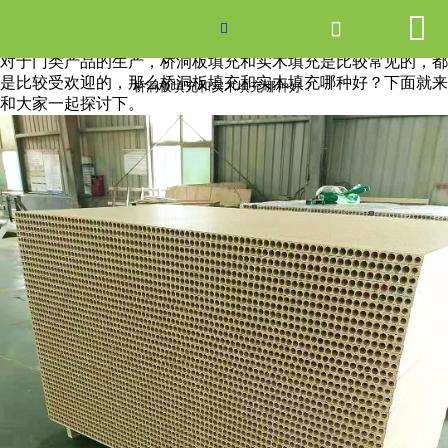


网站首页

桥洞板填充和实木填充哪种好？

对于门类产品的生产，桥洞板填充和实木填充是比较常见的，都
产品中心
是比较受欢迎的，那么桥洞板填充和实木填充哪种好？下面就来
桥洞板填充和实木填充哪种好？
和大家一起探讨下。
新闻中心
关于爱游戏ayx体育
走进爱游戏ayx体育
联系我们