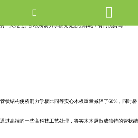


网站首页

产品中心
品的一大亮点。那么桥洞力学板究竟怎么样呢？有何优势吗？
新闻中心
关于爱游戏ayx体育
走进爱游戏ayx体育
联系我们
管状结构使桥洞力学板比同等实心木板重量减轻了60%，同时桥
通过高端的一些高科技工艺处理，将实木木屑做成独特的管状结