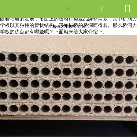


网站首页

桥洞力学板的优点

随着社会的发展，市面上的板材种类及品牌非常多，其中桥洞力
产品中心
学板以其独特的管状结构，形如拱桥的桥洞而得名。那么桥洞力
桥洞力学板的优点
学板的优点都有哪些呢？下面就来给大家介绍下。
新闻中心
关于爱游戏ayx体育
走进爱游戏ayx体育
联系我们