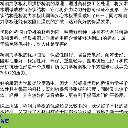
桥洞力学板利用拱桥桥洞的原理，通过高科技工艺处理，将实木
木屑做成独特管状结构，它可将外力均匀分散可保证不变形，管
状结构是桥洞力学板比同等实心木板重量减轻了60%，同时桥洞
力学板还能有效阻止温度的扩散，达到良好的保温效果。
优质的桥洞力学板的材料为同一种新鲜树种，并且不含有任何杂
质和废料。优质桥洞力学板的甲醛含量能够达到E-1的标准，属
于绿色环保材料，对人体是无害的。
桥洞力学板的优点包括：保温性能好、隔音效果好、耐冲击好、
阻燃性能好、稳定性好、环保、重量轻等。圆形抗压性好（和拱
形桥抗压性好是一个原理）所以力学桥洞板每平方厘米可以承受
20KG的压力。
好的桥洞力学板柔软度适中。因为一般标准优质的桥洞力学板柔
软性具有很高的科技，既能够保留整张板的强度，同时又比较柔
软、轻便、具有较好的吸音效果，更有利于提高木门的平整度。
综上所述，桥洞力学板的优点还是比较多的，既保留了木材的基
本特征，又克服了木材固有的干缩湿涨等缺点，被称为新一代绿

色环保门芯材料，广泛用于各种类型的木门门芯。
首页
上一篇：
空心刨花板设备原理
