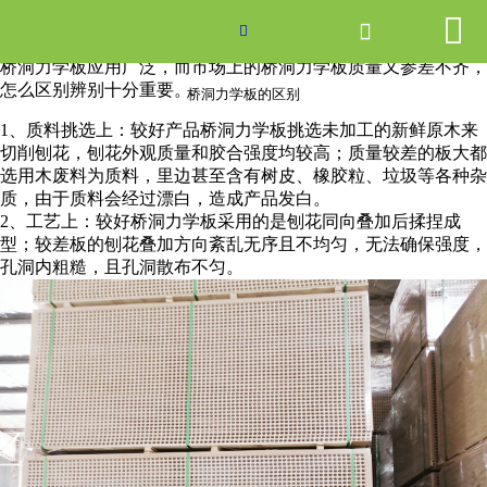


网站首页

桥洞力学板的区别

桥洞力学板应用广泛，而市场上的桥洞力学板质量又参差不齐，
产品中心
怎么区别辨别十分重要。
桥洞力学板的区别
1、质料挑选上：较好产品桥洞力学板挑选未加工的新鲜原木来
新闻中心
切削刨花，刨花外观质量和胶合强度均较高；质量较差的板大都
选用木废料为质料，里边甚至含有树皮、橡胶粒、垃圾等各种杂
关于爱游戏ayx体育
质，由于质料会经过漂白，造成产品发白。
2、工艺上：较好桥洞力学板采用的是刨花同向叠加后揉捏成
型；较差板的刨花叠加方向紊乱无序且不均匀，无法确保强度，
走进爱游戏ayx体育
孔洞内粗糙，且孔洞散布不匀。
联系我们