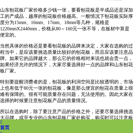
山东刨花板厂家价格多少钱一张，要看刨花板是半成品还是深加
工的产成品，越厚的刨花板价格越高。一般情况下刨花板实际厚
度分为15mm、16mm、17mm、18mm等几种，规格是
1220mmX2440mm，价格从80～160元一张不等，在板材中算是
便宜的。
当然具体的价格还是要看刨花板的品牌来决定，大家在选购的过
程当中，是应该要挑选质量比较好的刨花板，而且应该要注意品
牌。如果它的品牌越大，那么它的价格相对来说也就会贵一点，
如果经济允许的情况下，大家尽量选择好一点的品牌和山东刨花
板厂家。
特别要提醒消费者的是，刨花板的利润空间是比较透明的，市场
上也有低于80元一张的刨花板，像是那么便宜的刨花在质量上很
难有保障的。很有可能质量存在问题，无法使用的。因此大家在
选择的时候要注意刨花板产品的质量情况。
所以在选购时，除了要注意产品的价格之外，还要尽量选择挑选
大品牌，或至专业的山东刨花板厂家处购买，购买时可以注意板

材侧面的喷码，以及让板材经销商提供相应的检测报告。
首页
上一篇：
空心刨花板的原材料