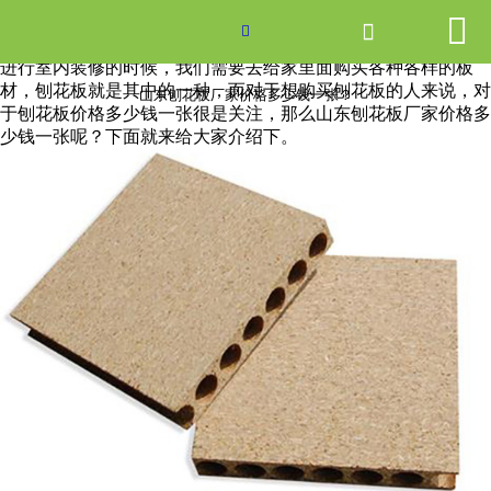


网站首页

山东刨花板厂家价格多少钱一张？

进行室内装修的时候，我们需要去给家里面购买各种各样的板
产品中心
材，刨花板就是其中的一种，而对于想购买刨花板的人来说，对
山东刨花板厂家价格多少钱一张？
于刨花板价格多少钱一张很是关注，那么山东刨花板厂家价格多
少钱一张呢？下面就来给大家介绍下。
新闻中心
关于爱游戏ayx体育
走进爱游戏ayx体育
联系我们