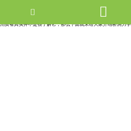


网站首页

产品中心
消费者其实并不是很了解它，那么下面就来给大家介绍桥洞力学
新闻中心
关于爱游戏ayx体育
走进爱游戏ayx体育
联系我们