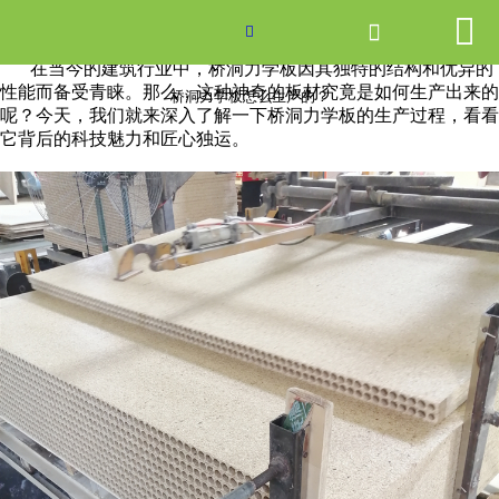


网站首页

桥洞力学板怎么生产的？

在当今的建筑行业中，桥洞力学板因其独特的结构和优异的
产品中心
性能而备受青睐。那么，这种神奇的板材究竟是如何生产出来的
桥洞力学板怎么生产的？
呢？今天，我们就来深入了解一下桥洞力学板的生产过程，看看
它背后的科技魅力和匠心独运。
新闻中心
关于爱游戏ayx体育
走进爱游戏ayx体育
联系我们