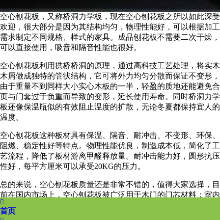
空心刨花板，又称桥洞力学板，现在空心刨花板之所以如此深受
欢迎，很大部分是因为其结构均匀，物理性能好，可以根据加工
需求制定不同规格、样式的家具。成品刨花板不需要二次干燥，
可以直接使用，吸音和隔音性能也很好。
空心刨花板利用拱桥桥洞的原理，通过高科技工艺处理，将实木
木屑做成独特的管状结构，它可将外力均匀分散而保证不变形，
由于重量不到同样大小实心木板的一半，轻盈的质地还能避免合
页与门套过于负重而导致的变形，延长使用寿命。同时桥洞力学
板还像保温瓶似的有效阻止温度的扩散，无论冬夏都保持宜人的
温度。
空心刨花板这种板材具有保温、隔音、耐冲击、不变形、环保、
阻燃、稳定性好等特点。物理性能优良，制造成本低，简化了工
艺流程，降低了板材游离甲醛释放量。耐冲击能力好，圆形抗压
性好，每平方厘米可以承受20KG的压力。
总的来说，空心刨花板质量还是非常不错的，值得大家选择，目
前在国内市场上，空心刨花板被广泛用于木门的门芯材料；室内

装修墙体隔断材料；家具挡板、桌面板芯材料等。
首页
上一篇：
桥洞板设备需要多少钱？