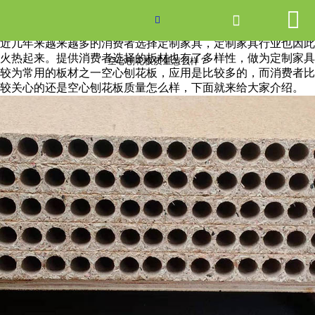


网站首页

空心刨花板质量怎么样？

近几年来越来越多的消费者选择定制家具，定制家具行业也因此
产品中心
火热起来。提供消费者选择的板材也有了多样性，做为定制家具
空心刨花板质量怎么样？
较为常用的板材之一空心刨花板，应用是比较多的，而消费者比
较关心的还是空心刨花板质量怎么样，下面就来给大家介绍。
新闻中心
关于爱游戏ayx体育
走进爱游戏ayx体育
联系我们