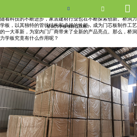


网站首页

桥洞力学板有什么作用？

随着科技的不断进步，家居建材行业也在不断探索创新。桥洞力
产品中心
学板，以其独特的管状结构和卓越的性能，成为门芯板制作工艺
桥洞力学板有什么作用？
的一大革新，为室内门厂商带来了全新的产品亮点。那么，桥洞
力学板究竟有什么作用呢？
新闻中心
关于爱游戏ayx体育
走进爱游戏ayx体育
联系我们