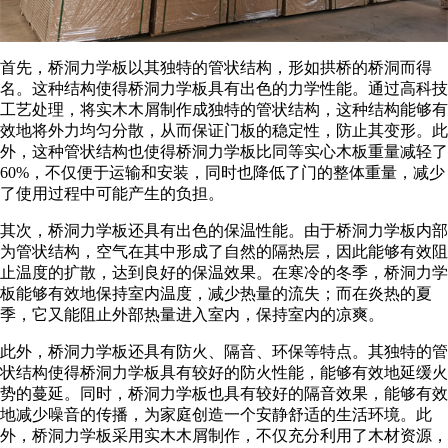
首先，桥洞力学板以其独特的管状结构，形如拱桥的桥洞而得
名。这种结构使得桥洞力学板具有出色的力学性能。通过高科技
工艺处理，将实木木屑制作成独特的管状结构，这种结构能够有
效地将外力均匀分散，从而保证门板的稳定性，防止其变形。此
外，这种管状结构也使得桥洞力学板比同等实心木板重量减轻了
60%，不仅便于运输和安装，同时也降低了门的整体重量，减少
了使用过程中可能产生的负担。
其次，桥洞力学板还具有出色的保温性能。由于桥洞力学板内部
为管状结构，空气在其中形成了自然的隔热层，因此能够有效阻
止温度的扩散，达到良好的保温效果。在寒冷的冬季，桥洞力学
板能够有效地保持室内温度，减少热量的流失；而在炎热的夏
季，它又能阻止外部热量进入室内，保持室内的凉爽。
此外，桥洞力学板还具有防火、隔音、环保等特点。其独特的管
状结构使得桥洞力学板具有较好的防火性能，能够有效地延缓火
势的蔓延。同时，桥洞力学板也具有较好的隔音效果，能够有效
地减少噪音的传播，为家庭创造一个安静舒适的生活环境。此
外，桥洞力学板采用实木木屑制作，不仅充分利用了木材资源，