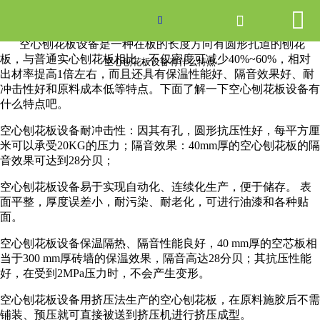


网站首页

空心刨花板设备有什么特点

空心刨花板设备是一种在板的长度方向有圆形孔道的刨花
产品中心
板，与普通实心刨花板相比，不仅密度可减少40%~60%，相对
空心刨花板设备有什么特点
出材率提高1倍左右，而且还具有保温性能好、隔音效果好、耐
冲击性好和原料成本低等特点。下面了解一下空心刨花板设备有
新闻中心
什么特点吧。
关于爱游戏ayx体育
空心刨花板设备耐冲击性：因其有孔，圆形抗压性好，每平方厘
米可以承受20KG的压力；隔音效果：40mm厚的空心刨花板的隔
音效果可达到28分贝；
走进爱游戏ayx体育
空心刨花板设备易于实现自动化、连续化生产，便于储存。 表
联系我们
面平整，厚度误差小，耐污染、耐老化，可进行油漆和各种贴
面。
空心刨花板设备保温隔热、隔音性能良好，40 mm厚的空芯板相
当于300 mm厚砖墙的保温效果，隔音高达28分贝；其抗压性能
好，在受到2MPa压力时，不会产生变形。
空心刨花板设备用挤压法生产的空心刨花板，在原料施胶后不需
铺装、预压就可直接被送到挤压机进行挤压成型。