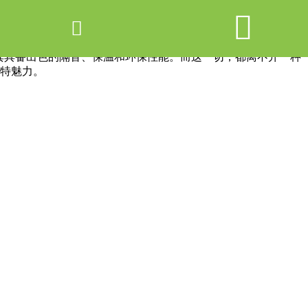


网站首页

产品中心
其具备出色的隔音、保温和环保性能。而这一切，都离不开一种
特魅力。
新闻中心
关于爱游戏ayx体育
走进爱游戏ayx体育
联系我们