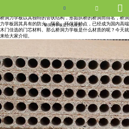


网站首页

桥洞力学板是什么材质？

桥洞力学板以其独特的管状结构，形如拱桥的桥洞而得名，桥洞
产品中心
力学板因其具有的防火、隔音、环保等特点，已经成为国内高端
桥洞力学板是什么材质？
木门佳选的门芯材料。那么桥洞力学板是什么材质的呢？今天就
来给大家介绍。
新闻中心
关于爱游戏ayx体育
走进爱游戏ayx体育
联系我们