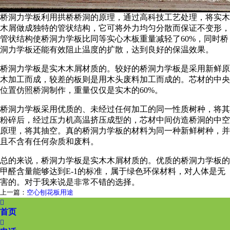
桥洞力学板利用拱桥桥洞的原理，通过高科技工艺处理，将实木
木屑做成独特的管状结构，它可将外力均匀分散而保证不变形，
管状结构使桥洞力学板比同等实心木板重量减轻了60%，同时桥
洞力学板还能有效阻止温度的扩散，达到良好的保温效果。
桥洞力学板是实木木屑材质的。较好的桥洞力学板是采用新鲜原
木加工而成，较差的板则是用木头废料加工而成的。芯材的中央
位置仿照桥洞制作，重量仅仅是实木的60%。
桥洞力学板采用优质的、未经过任何加工的同一性质树种，将其
粉碎后，经过压力机高温挤压成型的，芯材中间仿造桥洞的中空
原理，将其抽空。真的桥洞力学板的材料为同一种新鲜树种，并
且不含有任何杂质和废料。
总的来说，桥洞力学板是实木木屑材质的。优质的桥洞力学板的
甲醛含量能够达到E-1的标准，属于绿色环保材料，对人体是无
害的。对于我来说是非常不错的选择。
上一篇：
空心刨花板用途
下一篇：
桥洞板设备生产厂家

首页
