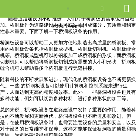


网站首页

桥洞板设备的作用

随着道路建设的不断推进，人们对于桥洞板的需求也日益增
产品中心
加。桥洞板作为道路建设中不可或缺的组成部分，其质量和稳定
桥洞板设备的作用
性非常重要。下面了解一下桥洞板设备的作用。
新闻中心
桥洞板设备可以帮助工人更加方便地制造出高质量的桥洞板。常
用的桥洞板设备包括桥洞板成型机、桥洞板切割机、桥洞板缝合
关于爱游戏ayx体育
机等。桥洞板成型机可以将钢板加工成桥洞板的形状，而桥洞板
切割机则可以帮助将桥洞板切割成所需要的大小和形状，桥洞板
缝合机可以帮助将多个桥洞板进行无缝拼接。
走进爱游戏ayx体育
随着科技的不断发展和进步，现代化的桥洞板设备也不断更新换
联系我们
代。一些 的桥洞板设备可以使用计算机和控制系统来进行生
产，从而达到更高的精度和效率。此外，一些桥洞板设备也具有
多种功能，例如可以切割多种材料、进行多种形状的加工等。
总的来说，桥洞板设备在道路建设中发挥了重要的作用。随着科
技的不断发展和更新换代，桥洞板设备也不断进步和改进。但
是，在使用桥洞板设备时，也需要注意设备的质量和安全，以及
对于设备的日常维护和保养。这样才能够保证桥洞板的质量和稳
定性，为道路建设提供可靠的保障。