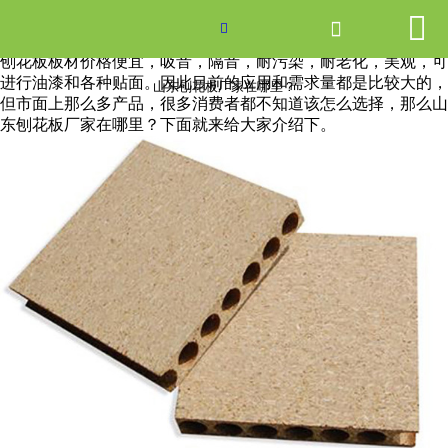


网站首页

山东刨花板厂家在哪里？

刨花板板材价格便宜，吸音，隔音，耐污染，耐老化，美观，可
产品中心
进行油漆和各种贴面。因此目前的应用和需求量都是比较大的，
山东刨花板厂家在哪里？
但市面上那么多产品，很多消费者都不知道该怎么选择，那么山
东刨花板厂家在哪里？下面就来给大家介绍下。
新闻中心
关于爱游戏ayx体育
走进爱游戏ayx体育
联系我们