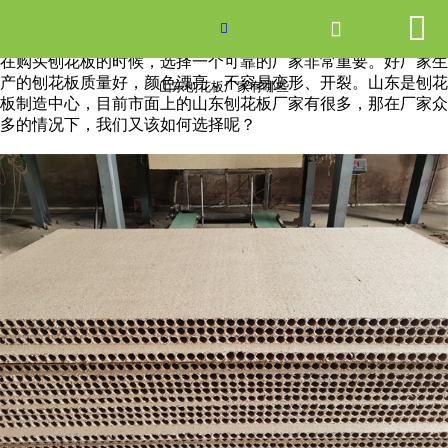


网站首页

山东刨花板厂家有哪些

在购买刨花板的时候，选择一个可靠的厂家非常重要。好厂家生
产品中心
产的刨花板质量好，颜色漂亮，不容易变形、开裂。山东是刨花
山东刨花板厂家有哪些
板制造中心，目前市面上的山东刨花板厂家有很多，那在厂家众
多的情况下，我们又该如何选择呢？
新闻中心
关于爱游戏ayx体育
走进爱游戏ayx体育
联系我们