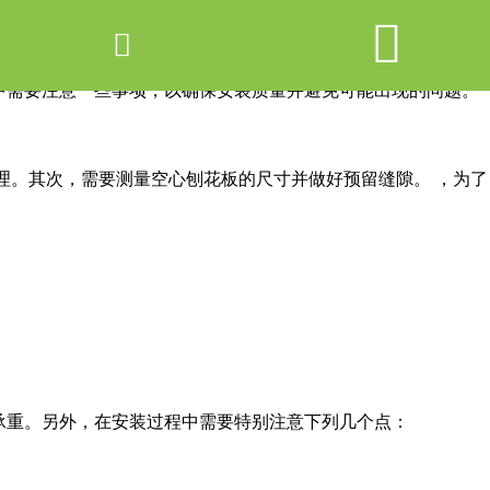


网站首页

产品中心
中需要注意一些事项，以确保安装质量并避免可能出现的问题。
新闻中心
理。其次，需要测量空心刨花板的尺寸并做好预留缝隙。 ，为了
关于爱游戏ayx体育
走进爱游戏ayx体育
：
联系我们
承重。另外，在安装过程中需要特别注意下列几个点：